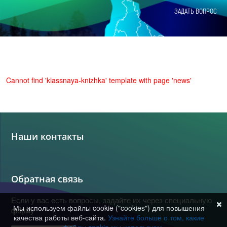
ЗАДАТЬ ВОПРОС
Cannot find 'klassnaya-knizhka' template with page 'news'
Наши контакты
Обратная связь
Если у вас есть вопросы, задайте их через специальную
Мы используем файлы cookie ("cookies") для повышения
форму
качества работы веб-сайта.
Узнайте больше о том, какие