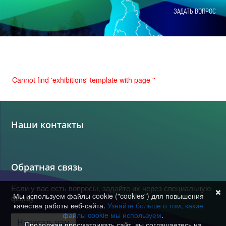
ЗАДАТЬ ВОПРОС
Cannot find 'exhibitions' template with page ''
Наши контакты
Обратная связь
Если у вас есть вопросы, задайте их через специальную
Мы используем файлы cookie ("cookies") для повышения
форму
качества работы веб-сайта.
Узнайте больше о том, какие
файлы cookie мы используем
.
Написать нам
Продолжая просматривать сайт, вы соглашаетесь на